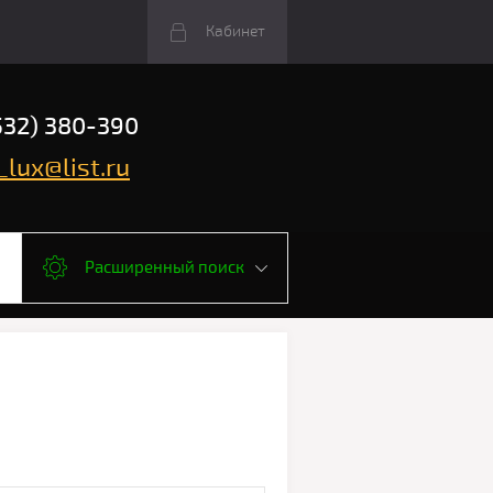
Кабинет
532) 380-390
_lux@list.ru
Расширенный поиск