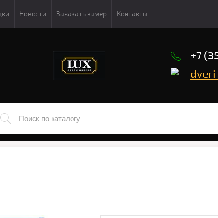
дки
Новости
Заказать замер
Контакты
+7 (3
dveri